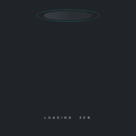
LOADING
30
%